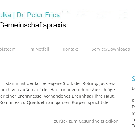
axisteam
Im Notfall
Kontakt
Service/Downloads
S
istamin ist der körpereigene Stoff, der Rötung, Juckreiz
D
r auch von außen auf der Haut unangenehme Ausschläge
ätter einer Brennnessel vorhandenes Brennhaar ihre Haut,
K
a). Kommt es zu Quaddeln am ganzen Körper, spricht der
F
5
T
zurück zum Gesundheitslexikon
T