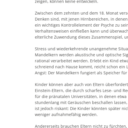
zeigen, können keine entwickeln.
Zwischen dem zehnten und dem 18. Monat verscha
Denken sind, mit jenen Hirnbereichen, in denen 
ein wichtiges Kontrollelement der Psyche zu sein
Verhaltensweisen einfließen kann und überwacht
elterliche Zuwendung dieses Zusammenspiel, und
Stress und wiederkehrende unangenehme Situati
Mandelkern werden akustische und optische Sign
rational verarbeitet werden. Erlebt ein Kind etw
schreiend nach Hause kommt, reicht schon ein 
Angst: Der Mandelkern fungiert als Speicher für
Kinder können aber auch von Eltern überfordert
Einstein-Eltern, die durch scharfes Lese- und Re
für die pränatalen Universitäten, in denen etw
stundenlang mit Geräuschen beschallen lassen, 
ist jedoch riskant: Die Kinder könnten später ni
weniger auf­nahmefähig werden.
Andererseits brauchen Eltern nicht zu fürchten,