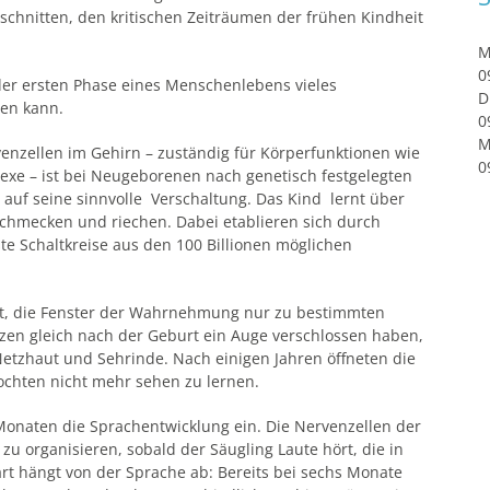
chnitten, den kritischen Zeiträumen der frühen Kindheit
M
0
 der ersten Phase eines Menschenlebens vieles
D
en kann.
0
M
rvenzellen im Gehirn – zuständig für Körperfunktionen wie
0
exe – ist bei Neugeborenen nach genetisch festgelegten
t auf seine sinnvolle Verschaltung. Das Kind lernt über
schmecken und riechen. Dabei etablieren sich durch
te Schaltkreise aus den 100 Billionen möglichen
nzt, die Fenster der Wahrnehmung nur zu bestimmten
tzen gleich nach der Geburt ein Auge verschlossen haben,
etzhaut und Sehrinde. Nach einigen Jahren öffneten die
ochten nicht mehr sehen zu lernen.
 Monaten die Sprachentwicklung ein. Die Nervenzellen der
u organisieren, sobald der Säugling Laute hört, die in
t hängt von der Sprache ab: Bereits bei sechs Monate