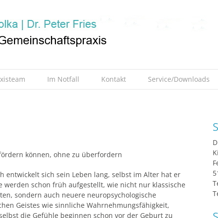
axisteam
Im Notfall
Kontakt
Service/Downloads
S
D
K
 fördern können, ohne zu überfordern
F
5
entwickelt sich sein Leben lang, selbst im Alter hat er
T
 werden schon früh aufgestellt, wie nicht nur klassische
T
pten, sondern auch neuere neuropsychologische
ichen Geistes wie sinnliche Wahrnehmungsfähigkeit,
S
 selbst die Gefühle beginnen schon vor der Geburt zu