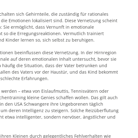
lten sich Gehirnteile, die zuständig für rationales
die Emotionen lokalisiert sind. Diese Vernetzung scheint
: Sie ermöglicht, dass Vernunft in emotionale
 so die Erregungsreaktionen. Vermutlich trainiert
 Kinder lernen so, sich selbst zu beruhigen.
onen beeinflussen diese Vernetzung. In der Hirnregion
ale auf deren emotionalen Inhalt untersucht, bevor sie
a häufig die Situation, dass der Vater betrunken und
Lallen des Vaters vor der Haustür, und das Kind bekommt
 schlechte Erfahrungen.
 werden – etwa von Eislaufmuttis, Tennisvätern oder
chentraining kleine Genies schaffen wollen. Das gilt auch
a in den USA Schwangere ihre Ungeborenen täglich
um deren Intelligenz zu steigern. Solche Reizüberflutung
cht etwa intelligenter, sondern nervöser, ängstlicher und
 ihren Kleinen durch gelegentliches Fehlverhalten wie