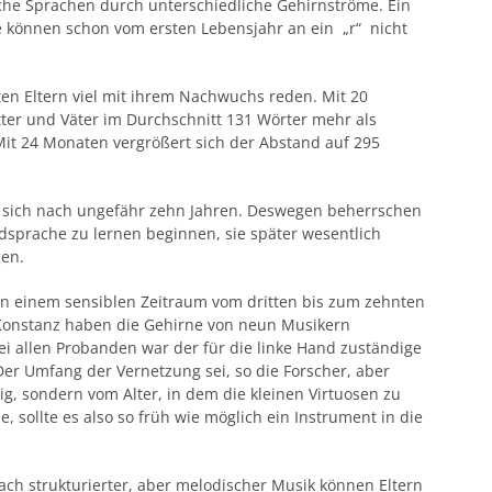
iche Sprachen durch unterschiedliche Gehirnströme. Ein
Sie können schon vom ersten Lebensjahr an ein „r“ nicht
en Eltern viel mit ihrem Nachwuchs reden. Mit 20
er und Väter im Durchschnitt 131 Wörter mehr als
it 24 Monaten vergrößert sich der Abstand auf 295
 sich nach ungefähr zehn Jahren. Deswegen beherrschen
dsprache zu lernen beginnen, sie später wesentlich
gen.
 in einem sensiblen Zeitraum vom dritten bis zum zehnten
t Konstanz haben die Gehirne von neun Musikern
Bei allen Probanden war der für die linke Hand zuständige
Der Umfang der Vernetzung sei, so die Forscher, aber
ig, sondern vom Alter, in dem die kleinen Virtuosen zu
, sollte es also so früh wie möglich ein Instrument in die
ch strukturierter, aber melodischer Musik können Eltern