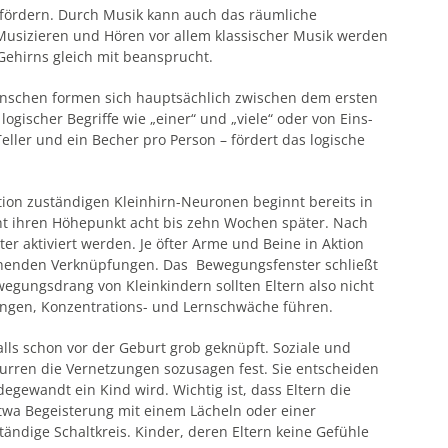
e fördern. Durch Musik kann auch das räumliche
Musizieren und Hören vor allem klassischer Musik werden
Gehirns gleich mit beansprucht.
enschen formen sich hauptsächlich zwischen dem ersten
logischer Begriffe wie „einer“ und „viele“ oder von Eins-
eller und ein Becher pro Person – fördert das logische
ion zuständigen Kleinhirn-Neuronen beginnt bereits in
t ihren Höhepunkt acht bis zehn Wochen später. Nach
er aktiviert werden. Je öfter Arme und Beine in Aktion
rechenden Verknüpfungen. Das Bewegungsfenster schließt
egungsdrang von Kleinkindern sollten Eltern also nicht
ngen, Konzentrations- und Lernschwäche führen.
ls schon vor der Geburt grob geknüpft. Soziale und
urren die Vernetzungen sozusagen fest. Sie entscheiden
degewandt ein Kind wird. Wichtig ist, dass Eltern die
etwa Begeisterung mit einem Lächeln oder einer
tändige Schaltkreis. Kinder, deren Eltern keine Gefühle