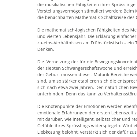
die musikalischen Fähigkeiten ihrer Sprössling
Vorstellungsvermögen stimuliert werden: Beim 
die benachbarten Mathematik-Schaltkreise des 
Die mathematisch-logischen Fähigkeiten des M
und vierten Lebensjahr. Die Erklärung einfacher 
zu-eins-Verhältnissen am Frühstückstisch – ein T
Denken.
Die Vernetzung der für die Bewegungskoordinat
der siebten Schwangerschaftswoche und erreich
der Geburt müssen diese ‑ Motorik-Bereiche weit
sind, um so stärker etablieren sich die entsp
sich nach etwa zwei Jahren. Den natürlichen Bew
unterbinden. Denn das kann zu Verhaltensstöru
Die Knotenpunkte der Emotionen werden ebenfal
emotionale Erfahrungen der ersten Lebenszeit z
mit darüber, wie intelligent, selbstsicher und re
Gefühle ihres Sprösslings widerspiegeln: Wird 
Liebkosung belohnt, verstärkt sich der dafür zus